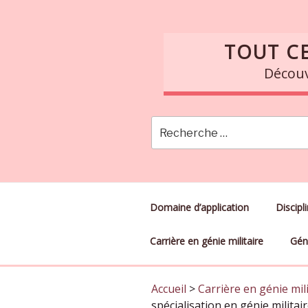
Skip
to
content
TOUT CE
Découvr
Domaine d’application
Discipl
Carrière en génie militaire
Géni
Accueil
>
Carrière en génie mili
spécialisation en génie militair