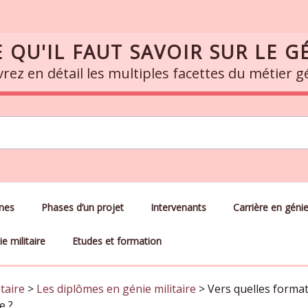
 QU'IL FAUT SAVOIR SUR LE GÉ
ez en détail les multiples facettes du métier gén
ines
Phases d’un projet
Intervenants
Carrière en génie 
e militaire
Etudes et formation
taire
>
Les diplômes en génie militaire
>
Vers quelles forma
e ?