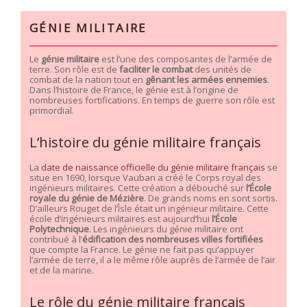
GÉNIE MILITAIRE
Le
génie militaire
est l’une des composantes de l’armée de
terre. Son rôle est de
faciliter le combat
des unités de
combat de la nation tout en
gênant les armées ennemies
.
Dans l’histoire de France, le génie est à l’origine de
nombreuses fortifications. En temps de guerre son rôle est
primordial.
L’histoire du génie militaire français
La
date de naissance officielle du génie militaire français
se
situe en 1690, lorsque Vauban a créé le Corps royal des
ingénieurs militaires. Cette création a débouché sur
l’École
royale du génie de Mézière
. De grands noms en sont sortis.
D’ailleurs Rouget de l’Îsle était un ingénieur militaire. Cette
école d’ingénieurs militaires est aujourd’hui
l’École
Polytechnique
. Les ingénieurs du génie militaire ont
contribué à l’
édification des nombreuses villes fortifiées
que compte la France. Le génie ne fait pas qu’appuyer
l’armée de terre, il a le même rôle auprès de l’armée de l’air
et de la marine.
Le rôle du génie militaire français