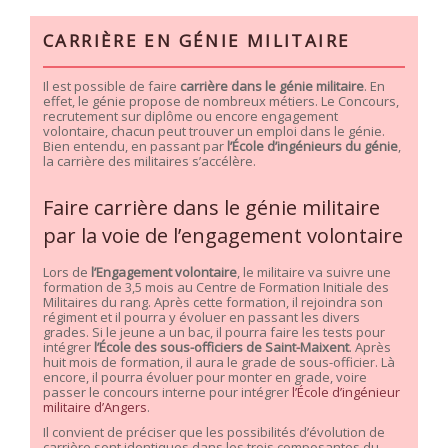
CARRIÈRE EN GÉNIE MILITAIRE
Il est possible de faire
carrière dans le génie militaire
. En
effet, le génie propose de nombreux métiers. Le Concours,
recrutement sur diplôme ou encore engagement
volontaire, chacun peut trouver un emploi dans le génie.
Bien entendu, en passant par
l’École d’ingénieurs du génie
,
la carrière des militaires s’accélère.
Faire carrière dans le génie militaire
par la voie de l’engagement volontaire
Lors de
l’Engagement volontaire
, le militaire va suivre une
formation de 3,5 mois au Centre de Formation Initiale des
Militaires du rang. Après cette formation, il rejoindra son
régiment et il pourra y évoluer en passant les divers
grades. Si le jeune a un bac, il pourra faire les tests pour
intégrer
l’École des sous-officiers de Saint-Maixent
. Après
huit mois de formation, il aura le grade de sous-officier. Là
encore, il pourra évoluer pour monter en grade, voire
passer le concours interne pour intégrer
l’École d’ingénieur
militaire d’Angers
.
Il convient de préciser que les possibilités d’évolution de
carrière sont identiques dans les trois composantes du