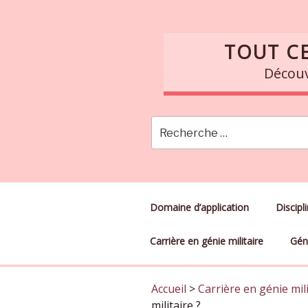
Skip
to
content
TOUT CE
Découvr
Domaine d’application
Discipl
Carrière en génie militaire
Géni
Accueil
>
Carrière en génie mili
militaire ?