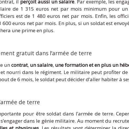
ntrat, il
perçoit aussi un salaire
. Par exemple, les enga
salaire de 1 315 euros net par mois minimum pour un mi
ficiers est de 1 480 euros net par mois. Enfin, les offi
3 600 euros net par mois. En plus, si un soldat est envo
uchera une prime en plus.
ment gratuit dans l’armée de terre
te un
contrat
,
un salaire
,
une formation et en plus un héb
et nourri dans le régiment. Le militaire peut profiter d
out de 6 mois, le soldat peut décider d’aller habiter à ses 
l’armée de terre
 importante pour être soldat dans l’armée de terre. Cepen
 s’engager dans le génie militaire. Au moment du recrut
lles et physiques
. Les résultats vont déterminer la dir